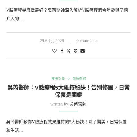
V臉療程幾歲做最好？吳芮醫師深入解析V臉療程適合年齡與早期
介入的…
29 6 月, 2026
0 comments
皮膚保養
醫療衛教
吳芮醫師：V臉療程5大維持秘訣！告別修圖，日常
保養是關鍵
written by
吳芮醫師
吳芮醫師教你V臉療程效果維持的5大秘訣！除了醫美，日常保養
和生活…