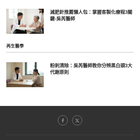
減肥針推薦懶人包：掌握客製化療程3關
鍵-吳芮醫師
再生醫學
粉刺清除：吳芮醫師教你分辨黑白頭3大
代謝原則