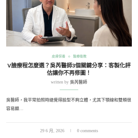
皮膚保養
醫療衛教
V臉療程怎麼選？吳芮醫師3個關鍵分享：客製化評
估讓你不再修圖！
written by
吳芮醫師
吳醫師，我平常拍照時總覺得臉型不夠立體，尤其下顎線和雙頰很
容易顯…
29 6 月, 2026
0 comments