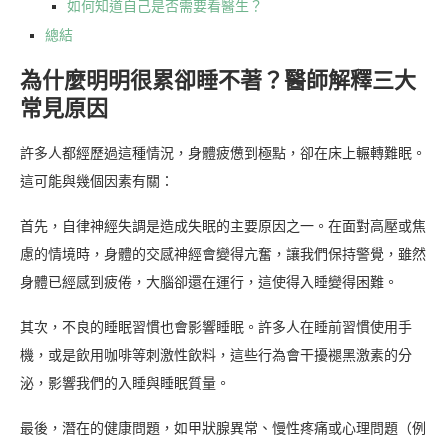
如何知道自己是否需要看醫生？
總結
為什麼明明很累卻睡不著？醫師解釋三大
常見原因
許多人都經歷過這種情況，身體疲憊到極點，卻在床上輾轉難眠。
這可能與幾個因素有關：
首先，自律神經失調是造成失眠的主要原因之一。在面對高壓或焦
慮的情境時，身體的交感神經會變得亢奮，讓我們保持警覺，雖然
身體已經感到疲倦，大腦卻還在運行，這使得入睡變得困難。
其次，不良的睡眠習慣也會影響睡眠。許多人在睡前習慣使用手
機，或是飲用咖啡等刺激性飲料，這些行為會干擾褪黑激素的分
泌，影響我們的入睡與睡眠質量。
最後，潛在的健康問題，如甲狀腺異常、慢性疼痛或心理問題（例