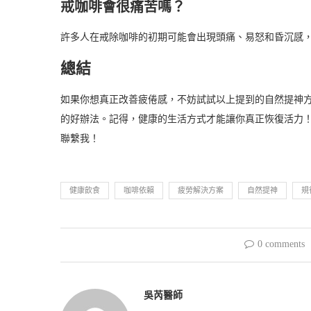
戒咖啡會很痛苦嗎？
許多人在戒除咖啡的初期可能會出現頭痛、易怒和昏沉感
總結
如果你想真正改善疲倦感，不妨試試以上提到的自然提神
的好辦法。記得，健康的生活方式才能讓你真正恢復活力
聯繫我！
健康飲食
咖啡依賴
疲勞解決方案
自然提神
規
0 comments
吳芮醫師