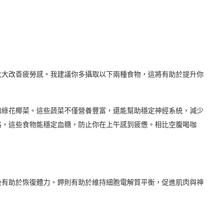
大大改善疲勞感。我建議你多攝取以下兩種食物，這將有助於提升你
和綠花椰菜。這些蔬菜不僅營養豐富，還能幫助穩定神經系統，減少
格，這些食物能穩定血糖，防止你在上午感到疲憊。相比空腹喝咖
後有助於恢復體力。鉀則有助於維持細胞電解質平衡，促進肌肉與神