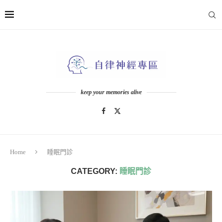
keep your memories alive
Home
睡眠門診
CATEGORY:
睡眠門診