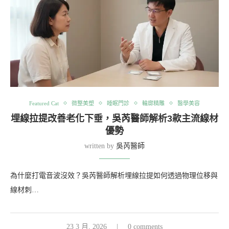
Featured Cat
微整美塑
睡眠門診
輪廓精雕
醫學美容
埋線拉提改善老化下垂，吳芮醫師解析3款主流線材
優勢
written by
吳芮醫師
為什麼打電音波沒效？吳芮醫師解析埋線拉提如何透過物理位移與
線材刺…
23 3 月, 2026
0 comments