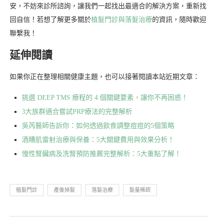
安，不妨來診所諮詢，讓我們一起找出最適合的解決方案，重新找
回自信！若想了解更多關於
植髮門診與落髮治療
的資訊，隨時歡迎
聯繫我！
延伸閱讀
如果你正在整理相關健康主題，也可以接著閱讀本站近期文章：
挑選 DEEP TMS 療程的 4 個關鍵要素，讓你不再困惑！
3大族群適合嘗試PRP療法的完整解析
吳芮醫師告訴你：如何透過飲食調整痘痘的5個策略
酒糟肌雷射治療與保養：5大關鍵費用與效果分析！
慢性腎臟病及洗腎預防推薦完整解析：5大重點了解！
植髮門診
產後掉髮
落髮治療
髮量稀疏