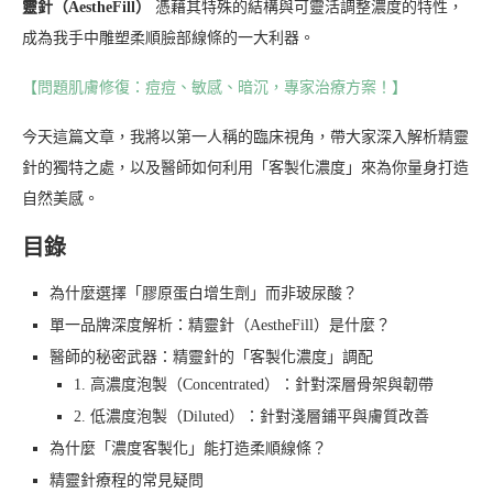
靈針（AestheFill）
憑藉其特殊的結構與可靈活調整濃度的特性，
成為我手中雕塑柔順臉部線條的一大利器。
【問題肌膚修復：痘痘、敏感、暗沉，專家治療方案！】
今天這篇文章，我將以第一人稱的臨床視角，帶大家深入解析精靈
針的獨特之處，以及醫師如何利用「客製化濃度」來為你量身打造
自然美感。
目錄
為什麼選擇「膠原蛋白增生劑」而非玻尿酸？
單一品牌深度解析：精靈針（AestheFill）是什麼？
醫師的秘密武器：精靈針的「客製化濃度」調配
1. 高濃度泡製（Concentrated）：針對深層骨架與韌帶
2. 低濃度泡製（Diluted）：針對淺層鋪平與膚質改善
為什麼「濃度客製化」能打造柔順線條？
精靈針療程的常見疑問