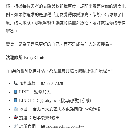
樣，根據每位患者的骨骼與軟組織厚度，調配出最適合你的濃度比
例。如果你追求的是那種「朋友覺得你變漂亮，卻說不出你做了什
麼」的高級感，那麼客製化濃度的精靈針療程，或許就是你的最佳
解答。
變美，是為了遇見更好的自己，而不是成為別人的複製品。
法瑞診所 Fairy Clinic
*由吳芮醫師親自評估，為您量身打造專屬膠原蛋白療程。*
預約專線 ：02-27017020
LINE ：點擊加入
LINE ID ：@fairy.tw（搜尋記得加＠哦）
地址 ：台北市大安區忠孝東路四段53-8號9樓
捷運 ：忠孝復興4號出口
診所官網 ：https://fairyclinic.com.tw/