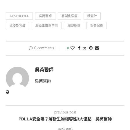
AESTHEFILL
吳芮醫師
客製化濃度
精靈針
聚雙旋乳酸
膠原蛋白增生劑
臉部線條
醫美保養
0 comments
0
吳芮醫師
吳芮醫師
previous post
PDLLA安全嗎？解析生物相容性3大優點－吳芮醫師
next post