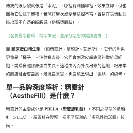
傳統的玻尿酸就像是「水泥」，哪裡有洞補哪裡，效果立即，但也
因為它佔據了體積，若施打層次或劑量拿捏不當，容易在表情動態
時出現不自然的腫脹感（俗稱塑膠臉）。
【營養醫學醫師：精準調配，量身打造您的健康處方。】
而
膠原蛋白增生劑
（如精靈針、童顏針、艾麗斯），它們的角色
更像是「種子」。注射進去後，它們會刺激皮膚底層的纖維母細
胞，誘導自體膠原蛋白生長。這種由內而外長出來的組織，跟原本
的肌膚融合度最高，觸感最真實，也最能呈現出「柔順」的線條。
單一品牌深度解析：精靈針
（AestheFill）是什麼？
精靈針的主要成分是
PDLLA（聚雙旋乳酸）
。不同於早期的童顏
針（PLLA），精靈針在製程上採用了專利的「多孔性微球體」技
術。