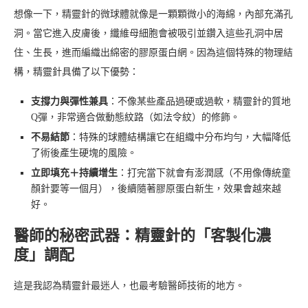
想像一下，精靈針的微球體就像是一顆顆微小的海綿，內部充滿孔
洞。當它進入皮膚後，纖維母細胞會被吸引並鑽入這些孔洞中居
住、生長，進而編織出綿密的膠原蛋白網。因為這個特殊的物理結
構，精靈針具備了以下優勢：
支撐力與彈性兼具
：不像某些產品過硬或過軟，精靈針的質地
Q彈，非常適合做動態紋路（如法令紋）的修飾。
不易結節
：特殊的球體結構讓它在組織中分布均勻，大幅降低
了術後產生硬塊的風險。
立即填充＋持續增生
：打完當下就會有澎潤感（不用像傳統童
顏針要等一個月），後續隨著膠原蛋白新生，效果會越來越
好。
醫師的秘密武器：精靈針的「客製化濃
度」調配
這是我認為精靈針最迷人，也最考驗醫師技術的地方。