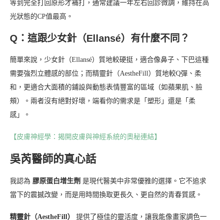
等到完全打回原形才補打，通常建議一年左右回診微調，維持在高
光狀態的CP值最高。
Q：這跟少女針（Ellansé）有什麼不同？
簡單來說，少女針（Ellansé）質地較硬挺，適合像鼻子、下巴這種
需要強烈立體感的部位；而精靈針（AestheFill）質地較Q彈、柔
和，更適合大面積的鋪設與動態表情豐富的區域（如蘋果肌、臉
頰）。兩者沒有絕對好壞，端看你的需求是「塑形」還是「柔
感」。
【皮膚神經學：揭開皮膚與神經系統的奧秘連結】
吳芮醫師的真心話
我認為
膠原蛋白增生劑
是現代醫美中非常優雅的選擇。它不追求
當下的震撼改變，而是用時間換取更長久、更自然的青春質感。
精靈針（AestheFill）
提供了極佳的靈活度，讓我能像畫家調色一