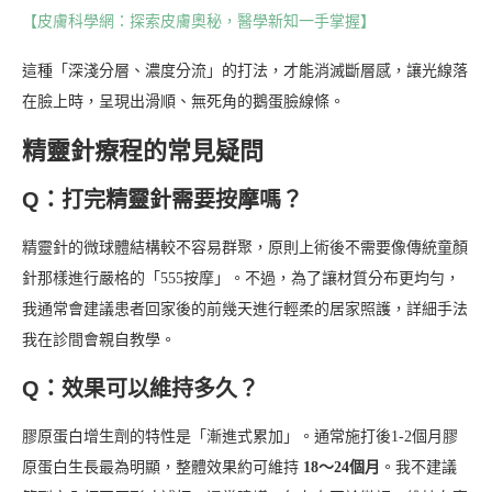
【皮膚科學網：探索皮膚奧秘，醫學新知一手掌握】
這種「深淺分層、濃度分流」的打法，才能消滅斷層感，讓光線落
在臉上時，呈現出滑順、無死角的鵝蛋臉線條。
精靈針療程的常見疑問
Q：打完精靈針需要按摩嗎？
精靈針的微球體結構較不容易群聚，原則上術後不需要像傳統童顏
針那樣進行嚴格的「555按摩」。不過，為了讓材質分布更均勻，
我通常會建議患者回家後的前幾天進行輕柔的居家照護，詳細手法
我在診間會親自教學。
Q：效果可以維持多久？
膠原蛋白增生劑的特性是「漸進式累加」。通常施打後1-2個月膠
原蛋白生長最為明顯，整體效果約可維持
18～24個月
。我不建議