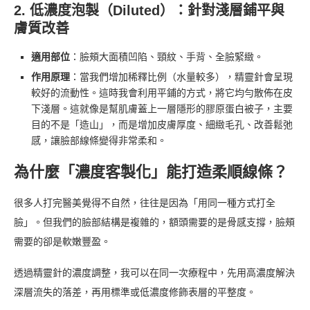
2. 低濃度泡製（Diluted）：針對淺層鋪平與
膚質改善
適用部位
：臉頰大面積凹陷、頸紋、手背、全臉緊緻。
作用原理
：當我們增加稀釋比例（水量較多），精靈針會呈現
較好的流動性。這時我會利用平鋪的方式，將它均勻散佈在皮
下淺層。這就像是幫肌膚蓋上一層隱形的膠原蛋白被子，主要
目的不是「造山」，而是增加皮膚厚度、細緻毛孔、改善鬆弛
感，讓臉部線條變得非常柔和。
為什麼「濃度客製化」能打造柔順線條？
很多人打完醫美覺得不自然，往往是因為「用同一種方式打全
臉」。但我們的臉部結構是複雜的，額頭需要的是骨感支撐，臉頰
需要的卻是軟嫩豐盈。
透過精靈針的濃度調整，我可以在同一次療程中，先用高濃度解決
深層流失的落差，再用標準或低濃度修飾表層的平整度。