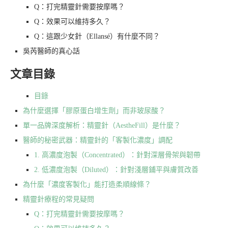
Q：打完精靈針需要按摩嗎？
Q：效果可以維持多久？
Q：這跟少女針（Ellansé）有什麼不同？
吳芮醫師的真心話
文章目錄
目錄
為什麼選擇「膠原蛋白增生劑」而非玻尿酸？
單一品牌深度解析：精靈針（AestheFill）是什麼？
醫師的秘密武器：精靈針的「客製化濃度」調配
1. 高濃度泡製（Concentrated）：針對深層骨架與韌帶
2. 低濃度泡製（Diluted）：針對淺層鋪平與膚質改善
為什麼「濃度客製化」能打造柔順線條？
精靈針療程的常見疑問
Q：打完精靈針需要按摩嗎？