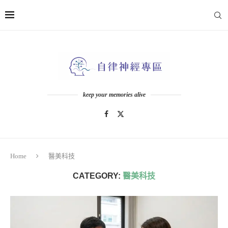
keep your memories alive
Home
醫美科技
CATEGORY:
醫美科技